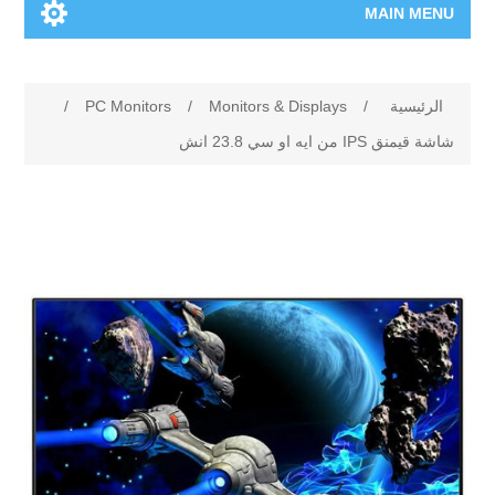
MAIN MENU
الرئيسية
الرئيسية
/
Monitors & Displays
/
PC Monitors
/
المنتجات الجديدة
شاشة قيمنق IPS من ايه او سي 23.8 انش
العلامات التجارية
00962-79-5215817
تسوق وفق الماركة
المدونة