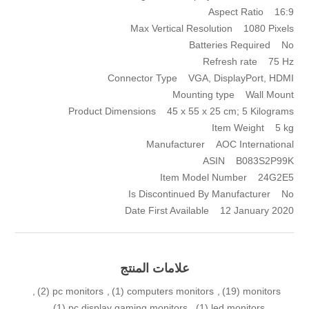
Aspect Ratio ‎16:9
Max Vertical Resolution ‎1080 Pixels
Batteries Required ‎No
Refresh rate ‎75 Hz
Connector Type ‎VGA, DisplayPort, HDMI
Mounting type ‎Wall Mount
Product Dimensions ‎45 x 55 x 25 cm; 5 Kilograms
Item Weight ‎5 kg
Manufacturer ‎AOC International
ASIN ‎B083S2P99K
Item Model Number ‎24G2E5
Is Discontinued By Manufacturer ‎No
Date First Available ‎12 January 2020
علامات المنتج
,
(2)
pc monitors
,
(1)
computers monitors
,
(19)
monitors
,
(1)
pc display gaming monitors
,
(1)
led monitors