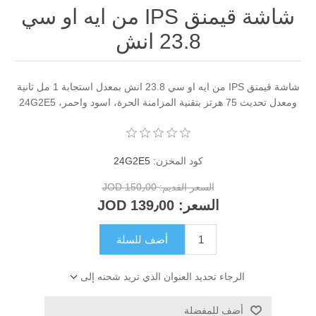
شاشة قيمنق IPS من ايه او سي
23.8 انش
شاشة قيمنق IPS من ايه او سي 23.8 انش بمعدل استجابة 1 مل ثانية
ومعدل تحديث 75 هرتز بتقنية المزامنة الحرة، اسود واحمر، 24G2E5
كود المخزن:
24G2E5
السعر القديم:
150٫00 JOD
السعر:
139٫00 JOD
أضف للسلة
الرجاء تحديد العنوان الذي تريد شحنه إلى
أضف للمفضلة