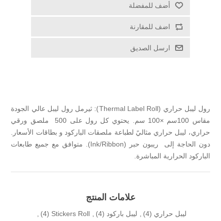
أضف للمفضلة
اضف للمقارنة
ارسل الصديق
رول ليبل حراري (Thermal Label Roll): ثيرمل رول ليبل عالي الجودة
مقاس 100سم ×100 سم. يحتوي كل رول على 500 ملصق ورقي
حراري، ليبل حراري مثاليً لطباعة ملصقات الباركود و بطاقات الأسعار.
دون الحاجة إلى ريبون حبر (Ink/Ribbon). متوافق مع جميع طابعات
الباركود الحرارية المباشرة.
علامات المنتج
ليبل حراري
(4)
,
ليبل باركود
(4)
,
Stickers Roll
(4)
,