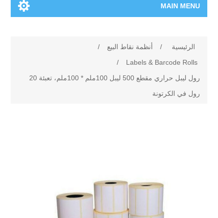
MAIN MENU
الرئيسية
الرئيسية
/
أنظمة نقاط البيع
/
المنتجات الجديدة
/
Labels & Barcode Rolls
رول ليبل حراري مقطع 500 ليبل 100ملم * 100ملم، تعبئة 20
العلامات التجارية
رول في الكرتونة
00962-79-5215817
تسوق وفق الماركة
المدونة