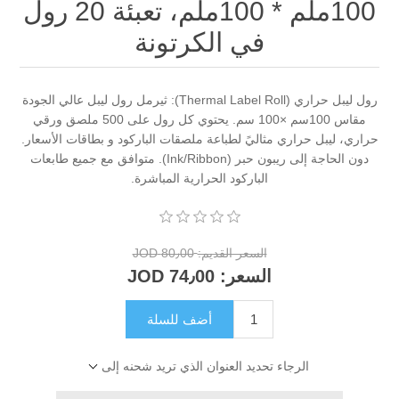
100ملم * 100ملم، تعبئة 20 رول
في الكرتونة
رول ليبل حراري (Thermal Label Roll): ثيرمل رول ليبل عالي الجودة
مقاس 100سم ×100 سم. يحتوي كل رول على 500 ملصق ورقي
حراري، ليبل حراري مثاليً لطباعة ملصقات الباركود و بطاقات الأسعار.
دون الحاجة إلى ريبون حبر (Ink/Ribbon). متوافق مع جميع طابعات
الباركود الحرارية المباشرة.
السعر القديم:
80٫00 JOD
السعر:
74٫00 JOD
أضف للسلة
الرجاء تحديد العنوان الذي تريد شحنه إلى