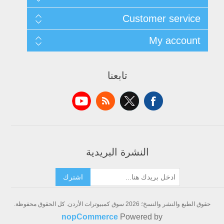
Sitemap
Customer service
التوصيل والإرجاع
سياسة الخصوصية
Search
My account
شروط الخدمة
News
حول سوق كمبيوترات الأردن
Blog
My account
اتصل بنا
Forum
Orders
تابعنا
Recently viewed products
Addresses
Compare products list
Shopping cart
New products
Wishlist
Apply for vendor account
النشرة البريدية
اشترك
حقوق الطبع والنشر والنسخ؛ 2026 سوق كمبيوترات الأردن. كل الحقوق محفوظة.
nopCommerce
Powered by