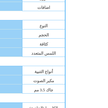
اضافات
النوع
الحجم
كثافة
اللمس المتعدد
أنواع التنبية
مكبر الصوت
جاك 3.5 مم