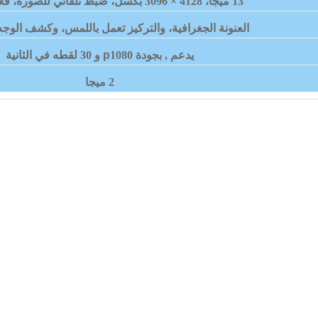
13 ميجا، 4128 × 3096 بكسل، ضبط تلقائي للصورة، فلاش
العنونة الجغرافية، والتركيز تعمل باللمس، وكشف الوجه،
يدعم , بجودة 1080
p
و 30 لقطه في الثانية
2 ميجا