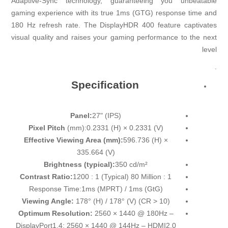
Adaptive-Sync technology, guaranteeing you unbeatable
gaming experience with its true 1ms (GTG) response time and
180 Hz refresh rate. The DisplayHDR 400 feature captivates
visual quality and raises your gaming performance to the next
level
.
Specification
Panel:
27" (IPS)
Pixel Pitch
(mm):0.2331 (H) × 0.2331 (V)
Effective Viewing Area (mm):
596.736 (H) ×
335.664 (V)
Brightness (typical):
350 cd/m²
Contrast Ratio:
1200 : 1 (Typical) 80 Million : 1
Response Time:1ms (MPRT) / 1ms (GtG)
Viewing Angle:
178° (H) / 178° (V) (CR > 10)
Optimum Resolution:
2560 × 1440 @ 180Hz –
DisplayPort1.4; 2560 × 1440 @ 144Hz – HDMI2.0