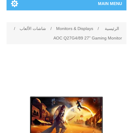
MAIN MENU
الرئيسية
الرئيسية
/
Monitors & Displays
/
شاشات الألعاب
/
المنتجات الجديدة
AOC Q27G4/89 27" Gaming Monitor
العلامات التجارية
00962-79-5215817
تسوق وفق الماركة
المدونة