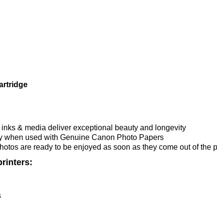
Canon CLI-42PC Photo Cyan Ink Cartridge
inks & media deliver exceptional beauty and longevity
lity when used with Genuine Canon Photo Papers
photos are ready to be enjoyed as soon as they come out of the pr
rinters:
s