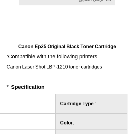
Canon Ep25 Original Black T
Compatible with the following pri
Canon Laser Shot LBP-1210 toner ca
*
Specification
Cartridge 
EP-25
,
EP25
Toner
Black
Color: