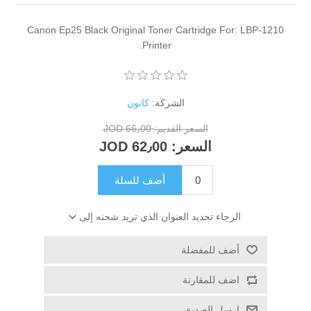
Canon Ep25 Black Original Toner Car
Printer.
الشركة:
كانون
ر القديم:
66٫00 JOD
عر:
62٫00 JOD
أضف للسلة
 العنوان الذي تريد شحنه إلى
لة
نة
يق