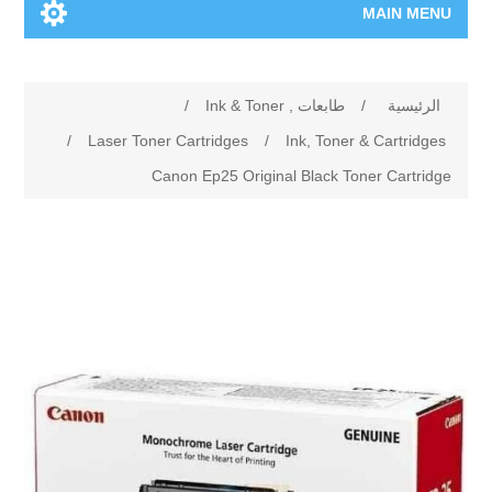
Ink & To
/
/
Laser Toner Cartridges
/
Ink
Canon Ep25 Original B