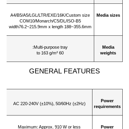
A4/B5/A5/LGL/LTR/EXE/16K/Custom size
Media sizes
COM10/Monarch/C5/DL/ISO-B5
width76.2~215.9mm x length 188~355.6mm
Multi-purpose tray:
Media
60 to 163 g/m²
weights
GENERAL FEATURES
Power
AC 220-240V (±10%), 50/60Hz (±2Hz)
requirements
Maximum: Approx. 910 W or less
Power