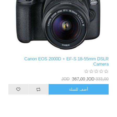
Canon EOS 2000D + EF-S 18-55mm DSLR
Camera
367٫00 JOD
333٫00 JOD
أضف للسلة