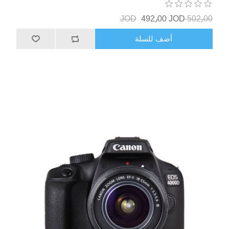
492٫00 JOD
502٫00 JOD
أضف للسلة