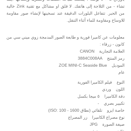
تشاء - من الثلاجة إلى هاتفك. لا قلق او مشاكل مع تقنية Zink خالية
من الحبر. تتفاعل البلورات الدقيقة عند تسخينها لإنشاء صور مقاومة
للاوساخ ومقاومة للماء أثناء التنقل.
معلومات عن كاميرا فورية و طابعة الصور المدمجة زوي ميني سي من
كانون - زرقاء :
العلامة التجارية CANON
رمز المنتج 3884C008AA
الموديل ZOE MINI-C Seaside Blue
عام
النوع فيلم الكاميرا الفورية
اللون وردي
دقة الكاميرا ٥ ميجا بكسل
تكبيير بصري -
خاصة ايزو تلقائي (نطاق ISO: 100 - 1600)
نوع مصراع الكاميرا زر المصراع
صيغة الصورة JPG