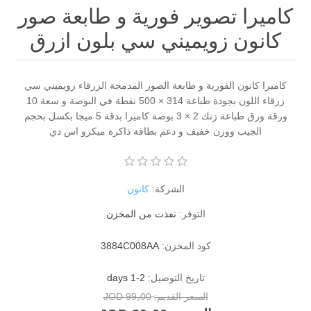
كاميرا تصوير فورية و طابعة صور
كانون زويميني سي بلون ازرق
كاميرا كانون الفورية و طابعة الصور المدمجة الزرقاء زويميني سي
زرقاء اللون بجودة طباعة 314 × 500 نقطة في البوصة و سعة 10
ورقة ورق طباعة زنك 2 × 3 بوصة كاميرا بدقة 5 ميجا بكسل بحجم
الجيب ووزن خفيف و دعم بطاقة ذاكرة ميكرو اس دي
الشركة:
كانون
التوفر:
نفذت من المخزن
كود المخزن:
3884C008AA
تاريخ التوصيل:
1-2 days
السعر القديم:
99٫00 JOD