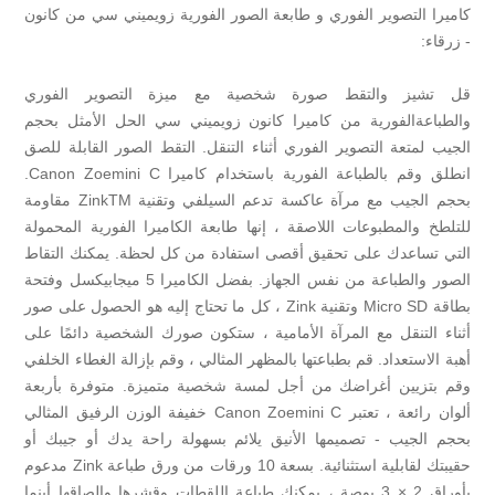
كاميرا التصوير الفوري و طابعة الصور الفورية زويميني سي من كانون
- زرقاء:
قل تشيز والتقط صورة شخصية مع ميزة التصوير الفوري
والطباعةالفورية من كاميرا كانون زويميني سي الحل الأمثل بحجم
الجيب لمتعة التصوير الفوري أثناء التنقل. التقط الصور القابلة للصق
انطلق وقم بالطباعة الفورية باستخدام كاميرا Canon Zoemini C.
بحجم الجيب مع مرآة عاكسة تدعم السيلفي وتقنية ZinkTM مقاومة
للتلطخ والمطبوعات اللاصقة ، إنها طابعة الكاميرا الفورية المحمولة
التي تساعدك على تحقيق أقصى استفادة من كل لحظة. يمكنك التقاط
الصور والطباعة من نفس الجهاز. بفضل الكاميرا 5 ميجابيكسل وفتحة
بطاقة Micro SD وتقنية Zink ، كل ما تحتاج إليه هو الحصول على صور
أثناء التنقل مع المرآة الأمامية ، ستكون صورك الشخصية دائمًا على
أهبة الاستعداد. قم بطباعتها بالمظهر المثالي ، وقم بإزالة الغطاء الخلفي
وقم بتزيين أغراضك من أجل لمسة شخصية متميزة. متوفرة بأربعة
ألوان رائعة ، تعتبر Canon Zoemini C خفيفة الوزن الرفيق المثالي
بحجم الجيب - تصميمها الأنيق يلائم بسهولة راحة يدك أو جيبك أو
حقيبتك لقابلية استثنائية. بسعة 10 ورقات من ورق طباعة Zink مدعوم
بأوراق 2 × 3 بوصة ، يمكنك طباعة اللقطات وقشرها وإلصاقها أينما