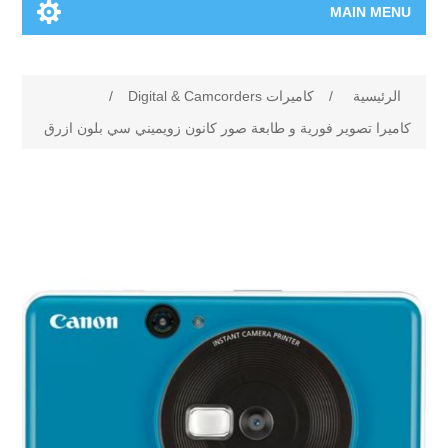
MAIN MENU
الرئيسية
الرئيسية
/
كاميرات Digital & Camcorders
/
المنتجات الجديدة
كاميرا تصوير فورية و طابعة صور كانون زويميني سي بلون ازرق
العلامات التجارية
00962-79-5215817
تسوق وفق الماركة
المدونة