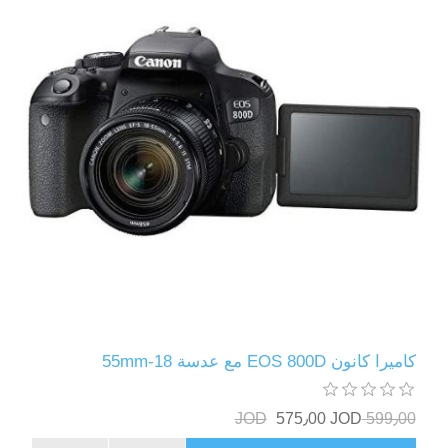
كاميرا كانون EOS 800D مع عدسة 18-55mm
575٫00 JOD
599٫00 JOD