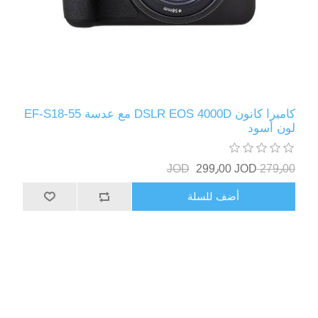
كاميرا كانون DSLR EOS 4000D مع عدسة EF-S18-55
لون أسود
299٫00 JOD
279٫00 JOD
أضف للسلة