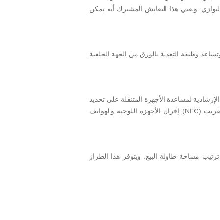
التوازي. ويعني هذا التعايش المشترك أنه يمكن
 في الطباعة تصل إلى 350 مم/الثانية، وموثوقية ممتازة. وتساعد وظيفة التغذية بالورق من الجهة الخلفية
م هذا الطراز الإشارات الإرشادية لمساعدة الأجهزة المتنقلة على تحديد
أقرب طابعة؛ ما يجعله مثاليًا لبيئات نقاط البيع التي يتم تركيب طابعات متعددة فيها، في حين يسهِّل دعم الاتصال بالمجال القريب (NFC) إقران الأجهزة اللوحية والهواتف
 الحاجة إلى إعادة ترتيب مساحة طاولة البيع. ويتوفر هذا الطراز