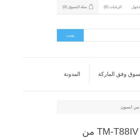
دخول
الرغبات
(0)
سلة التسوق
(0)
بحث
سوق وفق الماركة
المدونة
طابعة فواتير حرارية TM-T88IV من