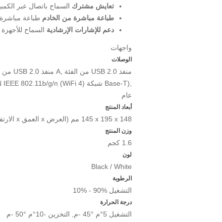
تعايش مشترك
السماح باتصال عبر الكمب
طباعة مباشرة من الخادم
طباعة مباشرة 
دعم للإشارات الإرشادية
السماح للأجهزة ا
واجهات
الوصلات
منفذ
USB 2.0
من الفئة
A,
منفذ
USB 2.0
من ا
Base-T),
شبكة
 IEEE 802.11b/g/n (WiFi 4)
عام
أبعاد المنتج
145‎ x 195 x 148
مم (العرض x العمق x الارتفاع)
وزن المنتج
1.6
كجم
لون
Black / White
الرطوبة
التشغيل
10% - 90%
درجة الحرارة
التشغيل 5°م
45°م, التخزين -10°م
-
50°م
-