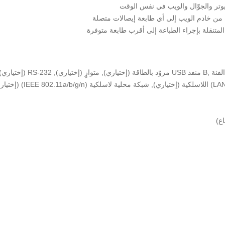
يوتر والجوّال والويب في نفس الوقت
من خادم الويب إلى أي طابعة إيصالات متصلة
لمتنقلة بإجراء الطباعة إلى أقرب طابعة متوفرة
لفئة
B,
منفذ
USB
مزوّد بالطاقة‬ (إختياري), متوازٍ (إختياري),
RS-232
(إختياري)
(LAN
اللاسلكية (إختياري), شبكة محلية لاسلكية
(IEEE 802.11a/b/g/n)
(إختياري