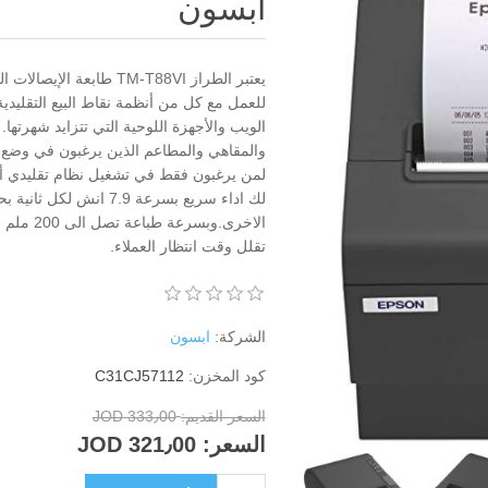
ابسون
يعتبر الطراز TM-T88VI طا
للعمل مع كل من أنظمة نقاط البيع التقليدية
الويب والأجهزة اللوحية التي تتزايد شهرتها. 
والمقاهي والمطاعم الذين يرغبون في وضع ط
لمن يرغبون فقط في تشغيل نظام تقليدي أو ن
الاخرى.وب
تقلل وقت انتظار العملاء.
الشركة:
ابسون
كود المخزن:
C31CJ57112
السعر القديم:
333٫00 JOD
السعر:
321٫00 JOD