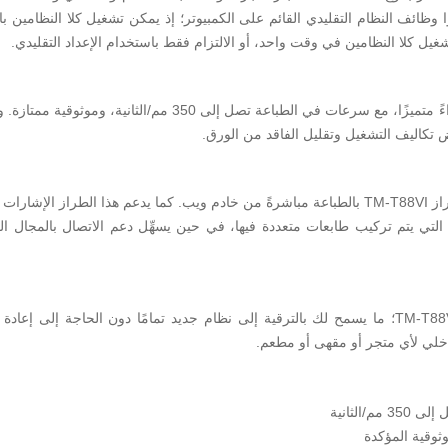
وا وظائف النظام التقليدي القائم على الكمبيوتر؛ إذ يمكن تشغيل كلا النظامين ب
غيل كلا النظامين في وقت واحد، أو الالتزام فقط باستخدام الإعداد التقليدي.
علاوةً على المرونة، يمنح الطراز TM-T88VI أداءً متميزًا، مع سرعات
ض تكاليف التشغيل وتقليل الفاقد من الورق.
تسمح وظيفة الطباعة المباشرة من الخادم للطراز TM-T88VI بالطباعة مباشرةً من خادم ويب. كما يدع
يأتي الطراز TM-T88VI بنفس حجم الطراز TM-T88V؛ ما يسمح لك بالترقية إلى نظام جديد تمامًا دون
داخلي لأي متجر أو مقهى أو مطعم.
/الثانية
وقية المؤكدة