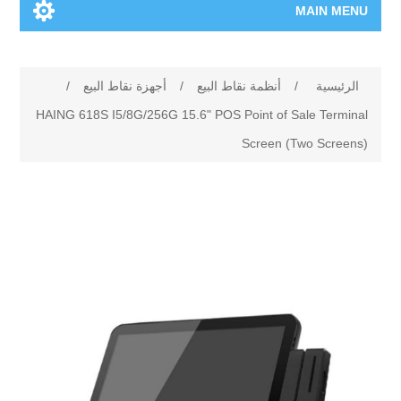
MAIN MENU
الرئيسية
الرئيسية
/
أنظمة نقاط البيع
/
أجهزة نقاط البيع
/
المنتجات الجديدة
HAING 618S I5/8G/256G 15.6" POS Point of Sale Terminal
Screen (Two Screens)
العلامات التجارية
00962-79-5215817
تسوق وفق الماركة
المدونة