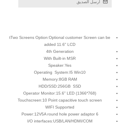
ارسل الصديق
tTwo Screens Option:Optional customer Screen can be
added 11.6" LCD
4th Generation
With Built-in MSR
Speaker:Yes
Operating System:I5 Win10
Memory:8GB RAM
HDD/SSD:256GB SSD
Operator Monitor:15.6" LED (1366*768)
Touchscreen:10 Point capacitive touch screen
WIFI Supported
Power:12V5A round hole power adaptor 6
I/O interfaces:USB/LAN/HDMI/COM