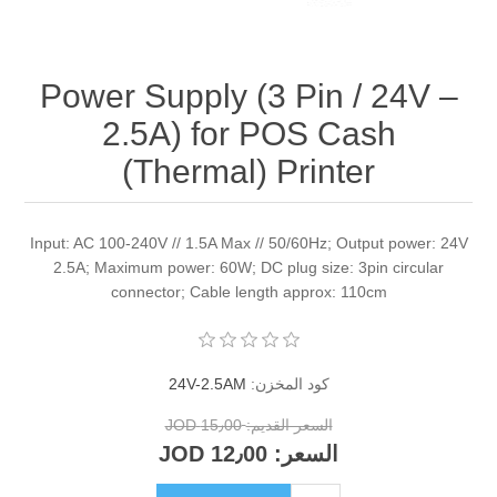
Power Supply (3 Pin / 24V –
2.5A) for POS Cash
(Thermal) Printer
Input: AC 100-240V // 1.5A Max // 50/60Hz; Output power: 24V
2.5A; Maximum power: 60W; DC plug size: 3pin circular
connector; Cable length approx: 110cm
كود المخزن:
24V-2.5AM
السعر القديم:
15٫00 JOD
السعر:
12٫00 JOD