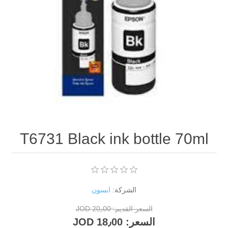
T6731 Black ink bottle 70ml
الشركة:
ابسون
السعر القديم:
20٫00 JOD
السعر:
18٫00 JOD