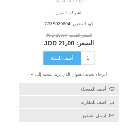
الشركة:
ابسون
كود المخزن:
C33S020604
السعر القديم:
25٫00 JOD
السعر:
21٫00 JOD
أضف للسلة
الرجاء تحديد العنوان الذي تريد شحنه إلى
أضف للمفضلة
اضف للمقارنة
ارسل الصديق