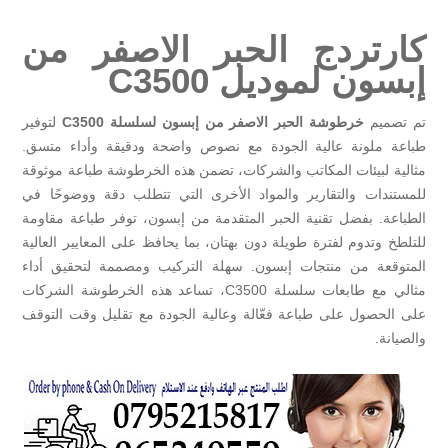
كارتردج الحبر الاصفر من
إبسون لموديل C3500
تم تصميم
خرطوشة الحبر الاصفر من إبسون لسلسلة C3500
لتوفير
طباعة ملونة عالية الجودة مع نصوص واضحة ودقيقة وأداء متسق.
مثالية لبيئات المكاتب والشركات، تضمن هذه الخرطوشة طباعة موثوقة
للمستندات والتقارير والمواد الأخرى التي تتطلب دقة ووضوحًا في
الطباعة. بفضل تقنية الحبر المتقدمة من إبسون، توفر طباعة مقاومة
للتلطخ وتدوم لفترة طويلة دون بهتان، بما يحافظ على المعايير العالية
المتوقعة من منتجات إبسون. سهلة التركيب ومصممة لتحقيق أداء
مثالي مع طابعات سلسلة C3500، تساعد هذه الخرطوشة الشركات
على الحصول على طباعة فعّالة وعالية الجودة مع تقليل وقت التوقف
والصيانة.