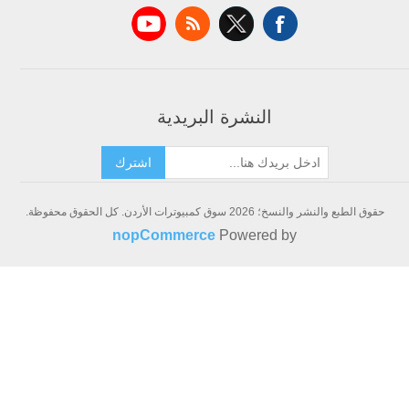
Ap
شرة البريدية
اشترك
nopCommerce
Powe