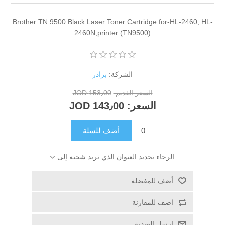
Brother TN 9500 Black Laser Toner Car
2460N,printer (TN9
الشركة:
براذر
 القديم:
153٫00 JOD
ر:
143٫00 JOD
أضف للسلة
العنوان الذي تريد شحنه إلى
ة
ة
ق