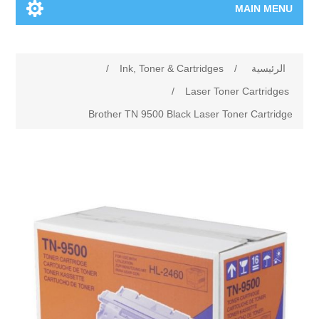
/
Ink, Toner & Car
/
La
Brother TN 9500 Black 