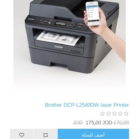
Brother DCP-L2540DW laser Printer
175٫00 JOD
170٫00 JOD
أضف للسلة