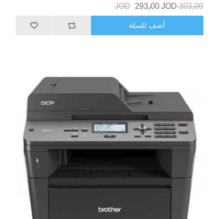
293٫00 JOD
303٫00 JOD
أضف للسلة