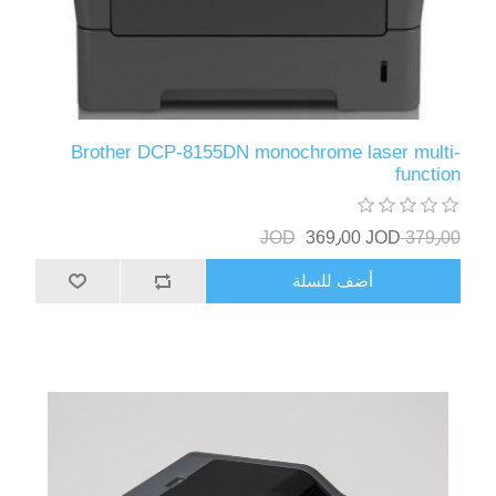
Brother DCP-8155DN monochrome laser multi-
function
369٫00 JOD
379٫00 JOD
أضف للسلة