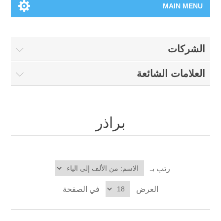
MAIN MENU
الرئيسية
الشركات
المنتجات الجديدة
العلامات الشائعة
العلامات التجارية
00962-79-5215817
براذر
تسوق وفق الماركة
رتب بـ
المدونة
العرض
في الصفحة