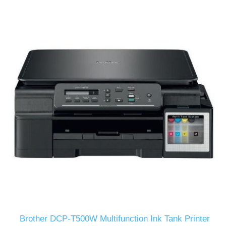
Brother DCP-T500W Multifunction Ink Tank Printer