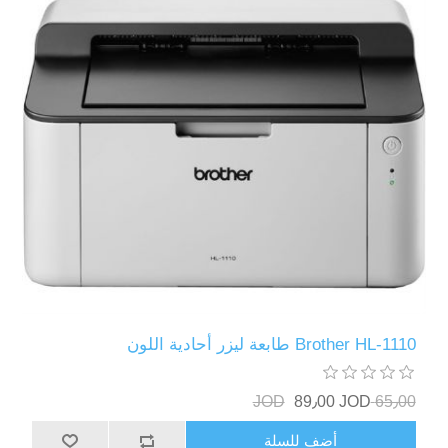
Brother HL-1110 طابعة ليزر أحادية اللون
89٫00 JOD
65٫00 JOD
أضف للسلة