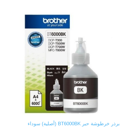
برذر خرطوشة حبر BT6000BK (أصلية) سوداء