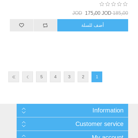
175٫00 JOD
185٫00 JOD
أضف للسلة
5
4
3
2
1
Information
Sitemap
Customer service
التوصيل والإرجاع
سياسة الخصوصية
Search
My account