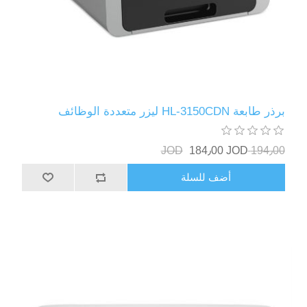
برذر طابعة HL-3150CDN ليزر متعددة الوظائف
184٫00 JOD
194٫00 JOD
أضف للسلة