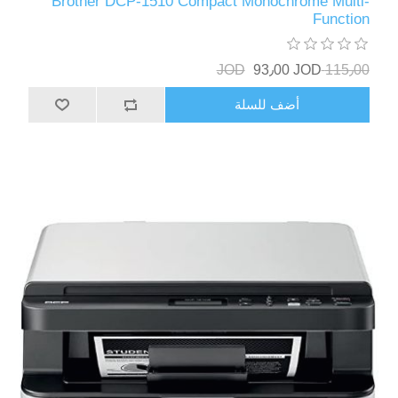
Brother DCP-1510 Compact Monochrome Multi-
Function
93٫00 JOD
115٫00 JOD
أضف للسلة