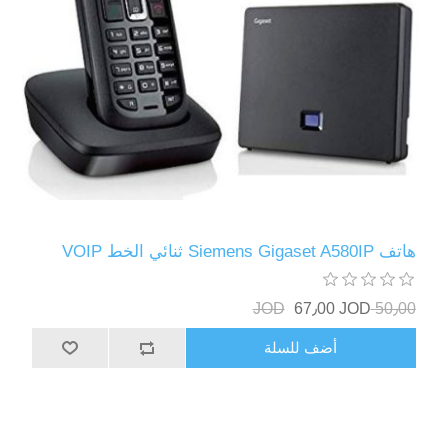
هاتف Siemens Gigaset A580IP ثنائي الخط VOIP
67٫00 JOD
50٫00 JOD
أضف للسلة