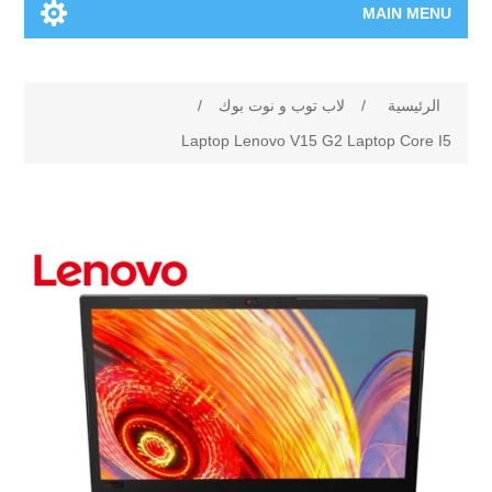
MAIN MENU
الرئيسية
الرئيسية
/
لاب توب و نوت بوك
/
المنتجات الجديدة
Laptop Lenovo V15 G2 Laptop Core I5
العلامات التجارية
00962-79-5215817
تسوق وفق الماركة
المدونة