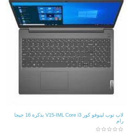
لاب توب لينوفو كور V15-IML Core i3 بذكرة 16 جيجا
رام