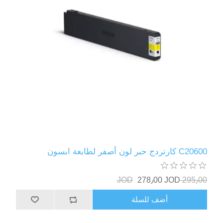
C20600 كارتردج حبر لون أصفر لطابعة ابسون
278٫00 JOD
295٫00 JOD
أضف للسلة