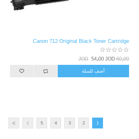
Canon 712 Original Black Toner Cartridge
54٫00 JOD
60٫00 JOD
أضف للسلة
5
4
3
2
1