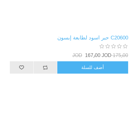
C20600 حبر اسود لطابعة إبسون
167٫00 JOD
175٫00 JOD
أضف للسلة