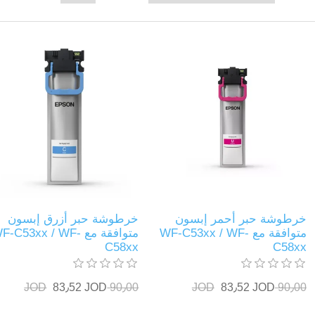
خرطوشة حبر أحمر إبسون
خرطوشة حبر أزرق إبسون
متوافقة مع WF-C53xx / WF-
متوافقة مع F-C53xx / WF
C58xx
C58xx
83٫52 JOD
90٫00 JOD
83٫52 JOD
90٫00 JOD