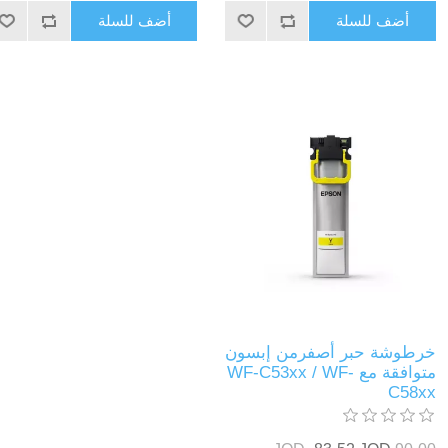
أضف للسلة
أضف للسلة
خرطوشة حبر أصفرمن إبسون
متوافقة مع WF-C53xx / WF-
C58xx