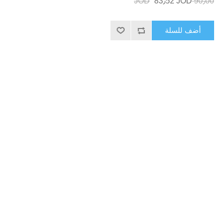
83٫52 JOD
90٫00 JOD
أضف للسلة