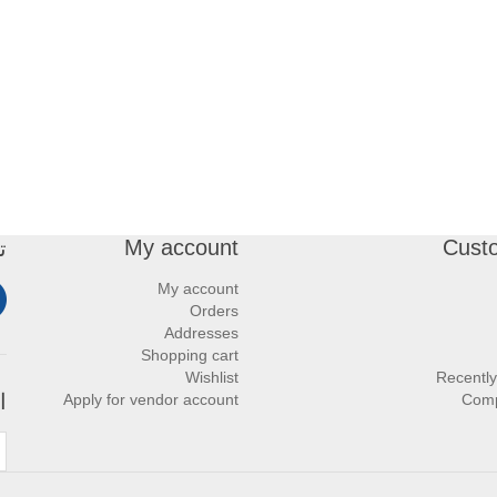
My account
Cust
ت
My account
Orders
Addresses
Shopping cart
Wishlist
Recently
ا
Apply for vendor account
Comp