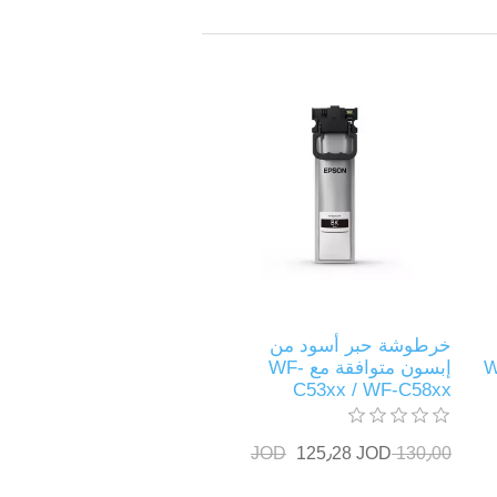
خرطوشة حبر أسود من
W-
إبسون متوافقة مع WF-
C53xx / WF-C58xx
125٫28 JOD
130٫00 JOD