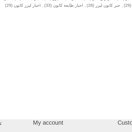
(29)
,
حبر كانون ليزر
(28)
,
احبار طابعة كانون
(33)
,
احبار ليزر كانون
(29)
My account
Cust
ت