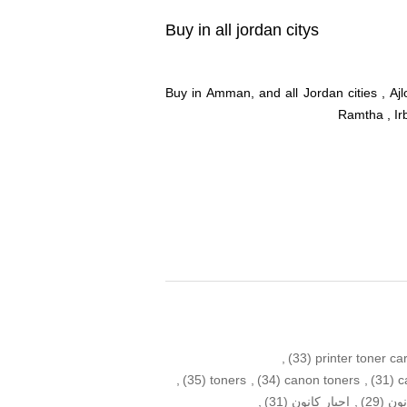
Buy in all jordan citys
Buy in Amman, and all Jordan cities , Aj
Ramtha , Ir
,
(33)
printer toner ca
,
(35)
toners
,
(34)
canon toners
,
(31)
c
نون
(29)
,
احبار كانون
(31)
,