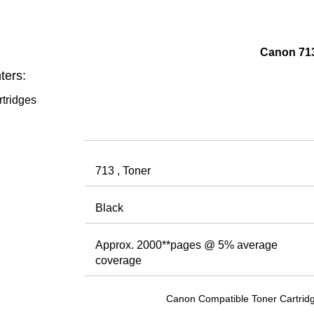
Canon 713
ters:
tridges
713
, Toner
Black
Approx. 2000
**
pages @ 5% average
coverage
Canon Compatible Toner Cartrid