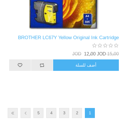
BROTHER LC67Y Yellow Original Ink Cartridge
12٫00 JOD
15٫00 JOD
أضف للسلة
5
4
3
2
1