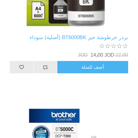
برذر خرطوشة حبر BT6000BK (أصلية) سوداء
14٫00 JOD
22٫00 JOD
أضف للسلة