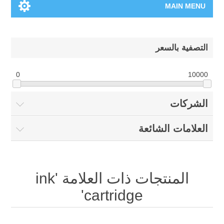
MAIN MENU
الرئيسية
التصفية بالسعر
المنتجات الجديدة
0
10000
العلامات التجارية
الشركات
00962-79-5215817
العلامات الشائعة
تسوق وفق الماركة
المدونة
المنتجات ذات العلامة 'ink
cartridge'