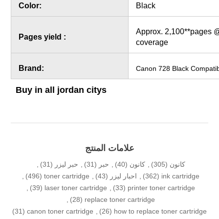
Color:
Black
Approx.
2,100**
pages 
Pages yield :
coverage
Brand:
Canon 728 Black Compatib
Buy in all jordan citys
علامات المنتج
كانون
(305)
,
كانون
(40)
,
حبر
(31)
,
حبر ليزر
(31)
,
ink cartridge
(362)
,
احبار ليزر
(43)
,
toner cartridge
(496)
,
,
(39)
laser toner cartridge
,
(33)
printer toner cartridge
,
(28)
replace toner cartridge
(31)
canon toner cartridge
,
(26)
how to replace toner cartridge