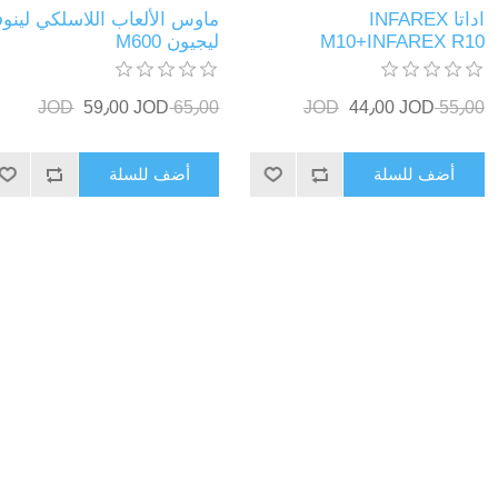
اداتا INFAREX
ماوس الألعاب اللاسلكي لينوف
M10+INFAREX R10
ليجيون M600
59٫00 JOD
65٫00 JOD
44٫00 JOD
55٫00 JOD
أضف للسلة
أضف للسلة