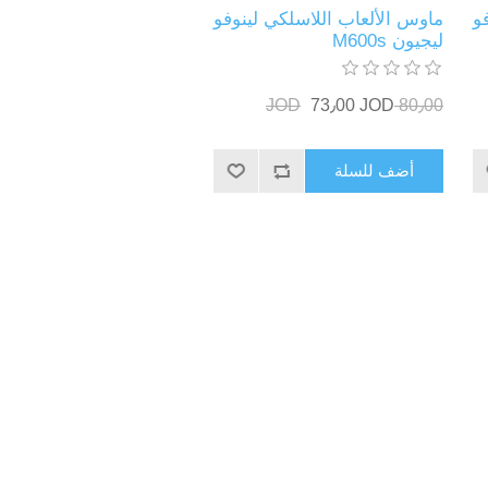
و
ماوس الألعاب اللاسلكي لينوفو
ليجيون M600s
73٫00 JOD
80٫00 JOD
أضف للسلة