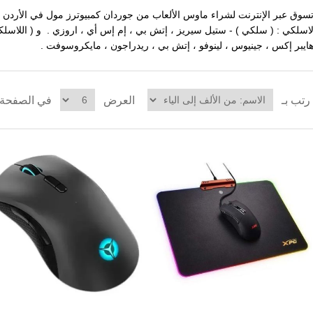
سوق عبر الإنترنت لشراء ماوس الألعاب من جوردان كمبيوترز مول في الأردن 
اسلكي : ( سلكي ) - ستيل سيريز ، إتش بي ، إم إس أي ، اروزي . و ( اللاسلكي
ايبر إكس ، جينيوس ، لينوفو ، إتش بي ، ريدراجون ، مايكروسوفت .
رتب بـ
العرض
في الصفحة